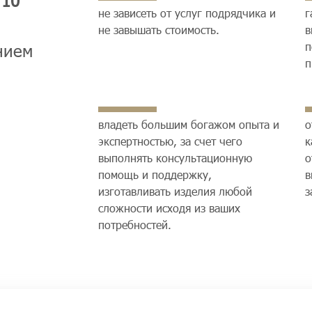
е
10
не зависеть от услуг подрядчика и
г
не завышать стоимость.
в
п
нием
п
владеть большим богажом опыта и
о
экспертностью, за счет чего
к
выполнять консультационную
о
помощь и поддержку,
в
изготавливать изделия любой
з
сложности исходя из ваших
потребностей.